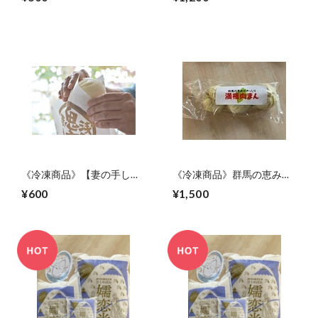
《冷凍商品》【妻の手しご
《冷凍商品》群馬の恵みが
と】鬼辛まん
ぎっしり！満福肉まん／マ
¥600
¥1,500
ジですか！嬬恋産花豆びっ
くりあんまん