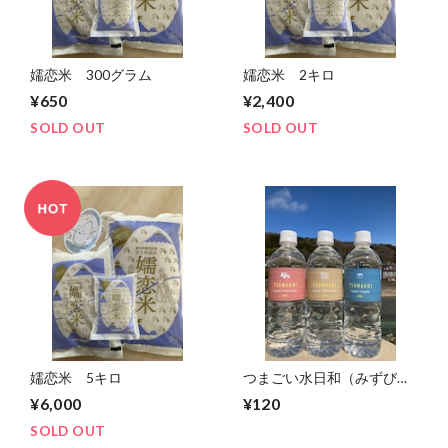
嬬恋米 300グラム
嬬恋米 2キロ
¥650
¥2,400
SOLD OUT
SOLD OUT
嬬恋米 5キロ
つまごい水日和（みずびよ
り）
¥6,000
¥120
SOLD OUT