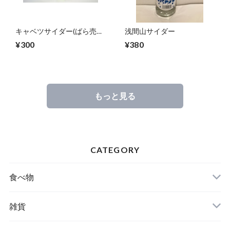
キャベツサイダー(ばら売
浅間山サイダー
り)
¥300
¥380
もっと見る
CATEGORY
食べ物
特産品
雑貨