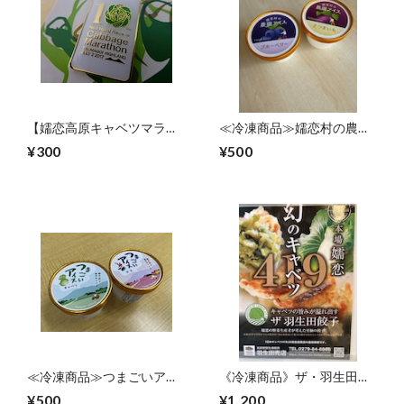
【嬬恋高原キャベツマラソ
≪冷凍商品≫嬬恋村の農園
ン公式グッズ】オリジナル
アイス(ブルーベリー味/さ
¥300
¥500
ピンバッジ2017
つまいも味)
≪冷凍商品≫つまごいアイ
《冷凍商品》ザ・羽生田餃
ス(キャベツ味/花豆味)
子
¥500
¥1,200