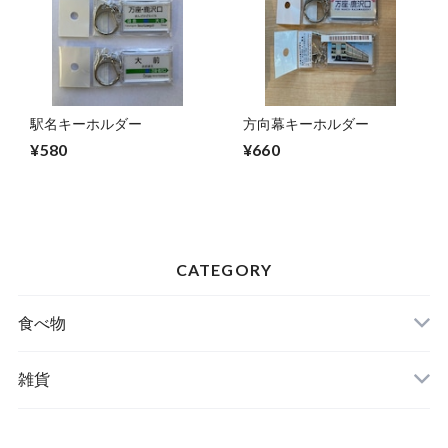
駅名キーホルダー
方向幕キーホルダー
¥580
¥660
CATEGORY
食べ物
特産品
雑貨
嬬キャベちゃんグッズ