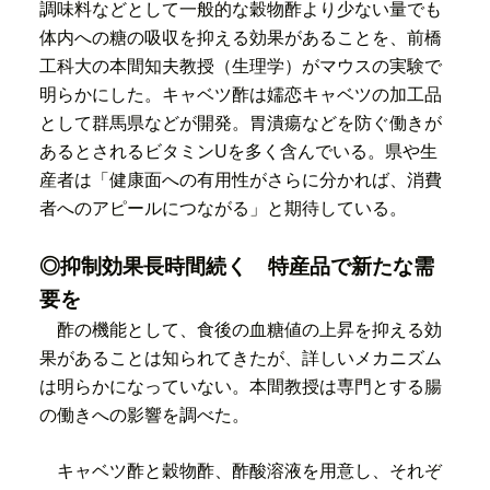
調味料などとして一般的な穀物酢より少ない量でも
体内への糖の吸収を抑える効果があることを、前橋
工科大の本間知夫教授（生理学）がマウスの実験で
明らかにした。
キャベツ酢は嬬恋キャベツの加工品
として群馬県などが開発。胃潰瘍などを防ぐ働きが
あるとされるビタミンUを多く含んでいる。県や生
産者は「健康面への有用性がさらに分かれば、消費
者へのアピールにつながる」と期待している。
◎抑制効果長時間続く 特産品で新たな需
要を
酢の機能として、食後の血糖値の上昇を抑える効
果があることは知られてきたが、詳しいメカニズム
は明らかになっていない。本間教授は専門とする腸
の働きへの影響を調べた。
キャベツ酢と穀物酢、酢酸溶液を用意し、それぞ