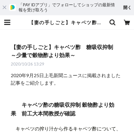
「PAY IDアプリ」でフォローしてショップの最新情
開く
報を受け取ろう
【妻の手しごと】キャベツ酢 糖吸収抑制 ～少量で穀物酢より効果～ | (一社)嬬恋村観光協会 - オンラインショップ
【妻の手しごと】キャベツ酢 糖吸収抑制
～少量で穀物酢より効果～
2020/10/26 13:29
2020年9月25日上毛新聞ニュースに掲載されました
記事をご紹介します。
キャベツ酢の糖吸収抑制 穀物酢より効
果 前工大本間教授が確認
キャベツの搾り汁から作るキャベツ酢について、