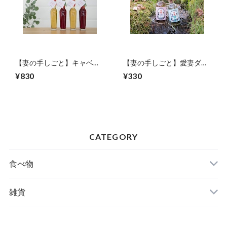
【妻の手しごと】キャベツ
【妻の手しごと】愛妻ダー
酢
(純粋/情熱)
¥830
¥330
CATEGORY
食べ物
特産品
雑貨
嬬キャベちゃんグッズ