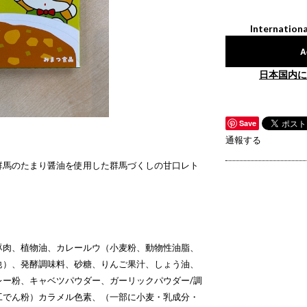
Internationa
A
日本国内に
Save
通報する
群馬のたまり醤油を使用した群馬づくしの甘口レト
豚肉、植物油、カレールウ（小麦粉、動物性油脂、
他）、発酵調味料、砂糖、りんご果汁、しょう油、
レー粉、キャベツパウダー、ガーリックパウダー/調
工でん粉）カラメル色素、（一部に小麦・乳成分・