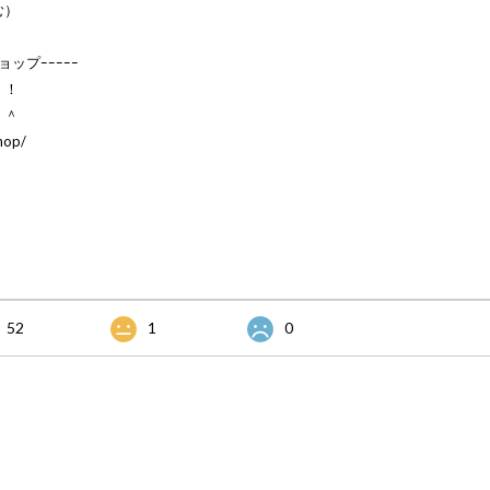
む）
ョップｰｰｰｰｰ
！！
＾＾
hop/
52
1
0