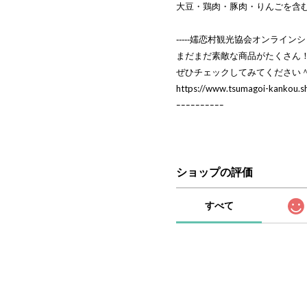
大豆・鶏肉・豚肉・りんごを含
‐‐‐‐‐嬬恋村観光協会オンラインシ
まだまだ素敵な商品がたくさん
ぜひチェックしてみてください
https://www.tsumagoi-kankou.s
ｰｰｰｰｰｰｰｰｰｰ
ショップの評価
すべて