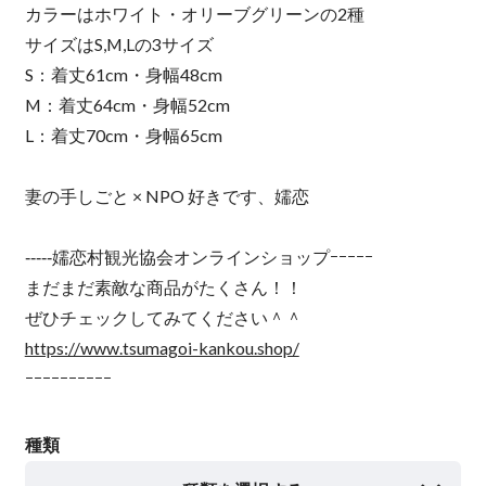
カラーはホワイト・オリーブグリーンの2種
サイズはS,M,Lの3サイズ
S：着丈61cm・身幅48cm
M：着丈64cm・身幅52cm
L：着丈70cm・身幅65cm
妻の手しごと × NPO 好きです、嬬恋
‐‐‐‐‐嬬恋村観光協会オンラインショップｰｰｰｰｰ
まだまだ素敵な商品がたくさん！！
ぜひチェックしてみてください＾＾
https://www.tsumagoi-kankou.shop/
ｰｰｰｰｰｰｰｰｰｰ
種類