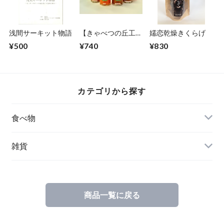
浅間サーキット物語
【きゃべつの丘工
嬬恋乾燥きくらげ
房】嬬恋ぢゃむ
¥500
¥740
¥830
カテゴリから探す
食べ物
特産品
雑貨
嬬キャベちゃんグッズ
商品一覧に戻る
ご当地商品