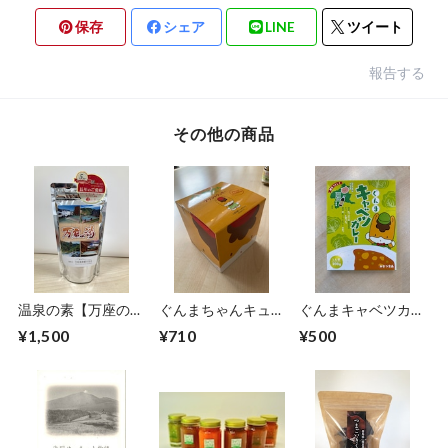
保存
シェア
LINE
ツイート
報告する
その他の商品
温泉の素【万座の
ぐんまちゃんキュー
ぐんまキャベツカレ
湯】10回分
ブ型クッキー
ー
¥1,500
¥710
¥500