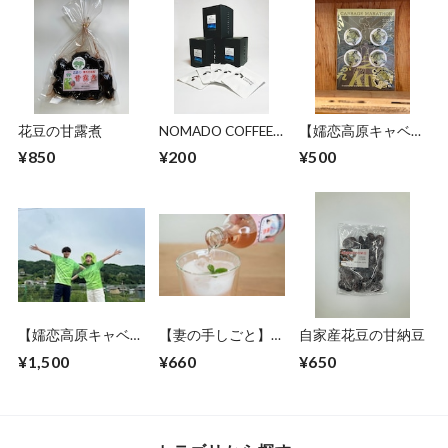
花豆の甘露煮
NOMADO COFFEE
【嬬恋高原キャベツ
嬬恋ブレンド
マラソン公式グッ
¥850
¥200
¥500
10g ドリップパッ
ズ】オリジナルゼッ
ク
ケン留め2025
【嬬恋高原キャベツ
【妻の手しごと】愛
自家産花豆の甘納豆
マラソン公式グッ
妻ダーギフトBOX
¥1,500
¥660
¥650
ズ】オリジナルTシ
２本入り
ャツ2024