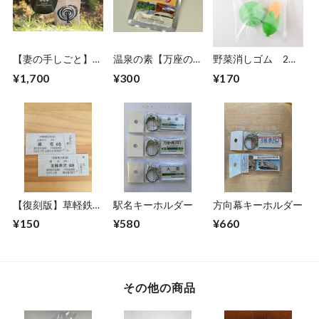
【妻の手しごと】キ
温泉の素【万座の
野菜消しゴム 2個
ャベツトートバッグ
湯】1回分
入り
¥1,700
¥300
¥170
【復刻版】草軽鉄道
駅名キーホルダー
方向幕キーホルダー
硬券切符
¥150
¥580
¥660
その他の商品