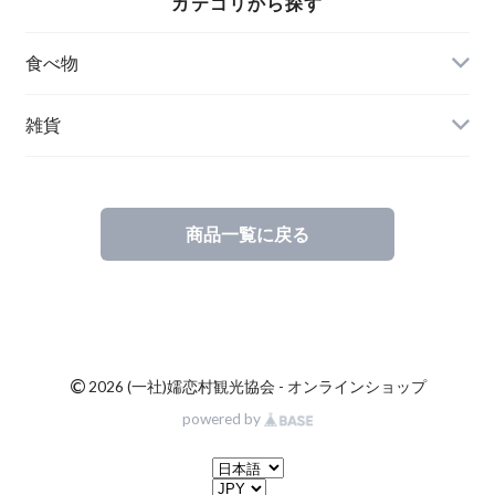
カテゴリから探す
食べ物
特産品
雑貨
嬬キャベちゃんグッズ
商品一覧に戻る
ご当地商品
【公式】キャベツマラソングッズ
©
2026 (一社)嬬恋村観光協会 - オンラインショップ
powered by